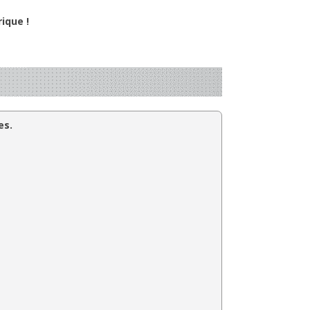
ique !
es.