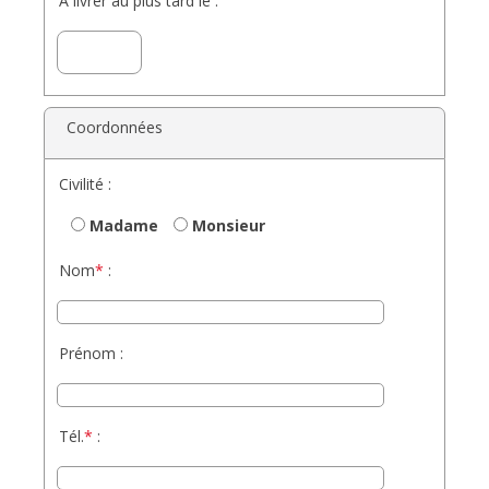
A livrer au plus tard le :
Coordonnées
Civilité :
Madame
Monsieur
Nom
*
:
Prénom :
Tél.
*
: